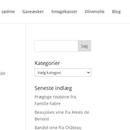
d sødme
Gaveæsker
Smagekasser
Olivenolie
Blog
Kategorier
Kategorier
nde
Seneste indlæg
Prægtige rosévine fra
Famille Fabre
Beaujolais vine fra Alexis de
Benoist
Bandol vine fra Château