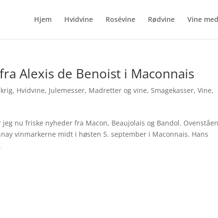
Hjem
Hvidvine
Rosévine
Rødvine
Vine me
ra Alexis de Benoist i Maconnais
krig
,
Hvidvine
,
Julemesser
,
Madretter og vine
,
Smagekasser
,
Vine
,
er jeg nu friske nyheder fra Macon, Beaujolais og Bandol. Ovenståe
donnay vinmarkerne midt i høsten 5. september i Maconnais. Hans
.