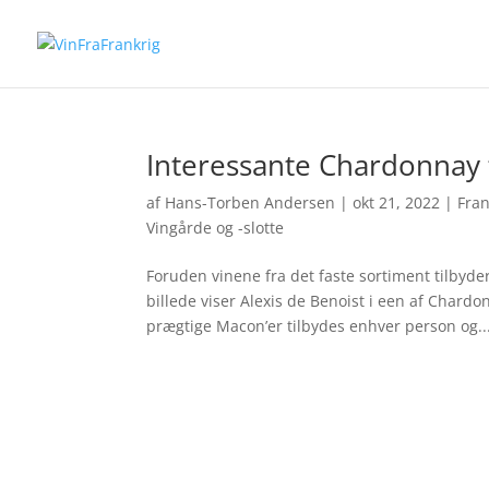
Interessante Chardonnay f
af
Hans-Torben Andersen
|
okt 21, 2022
|
Fran
Vingårde og -slotte
Foruden vinene fra det faste sortiment tilbyd
billede viser Alexis de Benoist i een af Char
prægtige Macon’er tilbydes enhver person og..