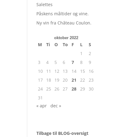
Salettes
Påskens måltider og vine.
Ny vin fra Château Coulon.
oktober 2022
M
Ti
O
To
F
L
S
1
2
3
4
5
6
7
8
9
10
11
12
13
14
15
16
17
18
19
20
21
22
23
24
25
26
27
28
29
30
31
« apr
dec »
Tilbage til BLOG-oversigt