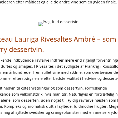
kælderen efter måltidet og alle de andre vine som en gylden finale.
teau Lauriga Rivesaltes Ambré – som
ry dessertvin.
kende indbydende ravfarve indfrier mere end rigeligt forventning
 duftes og smages. I Rivesaltes i det sydligste af Frankrig i Roussill
nem århundreder fremstillet vine med sødme, som overbevisende 
mmer efterspørgslerne efter bedste kvalitet i hedvine og dessertv
t hedvin til osteanretninger og som dessertvin. Forfriskende
kende som velkomstdrik, hvis man tør. Naturligvis en fortræffelig n
 alene, som desserten, uden noget til. Fyldig ravfarve næsten som 
. Kompleks og aromatisk duft af syltede, fuldmodne frugter. Meget
 smag af syltede svedsker og orangeblomster med en anelse krydde