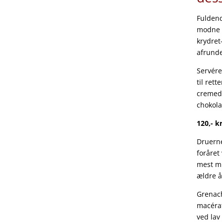
Fuldend
modne b
krydret
afrunde
Servére
til rett
cremed
chokola
120,- kr
Druerne
foråret
mest mu
ældre å
Grenach
macérat
ved lav