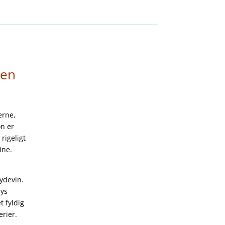
 en
erne,
on er
rigeligt
ine.
ydevin.
lys
 fyldig
rier.