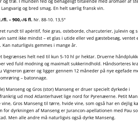
 og træ. I munden fed og behageligt tiltalende med aromaer af st
. Langvarig og bred smag. En helt særlig fransk vin.
./fl. – 900,-/6 fl.
Nr. 88-10. 13,5°
ret rundt til apéritif, foie gras, osteborde, charcuterier, julevin og
vin samt ikke mindst – et glas i utide eller ved gæstebesøg, ventet e
.
Kan naturligvis gemmes i mange år.
t begrænses helt ned til kun 5-10 hl pr hektar. Druerne håndplukk
r ved fuld modning og maximalt sukkerindhold. Håndsorteres kraf
du Vigneron gærer og ligger gennem 12 måneder på nye egefade m
 omrøring – batonnage.
lille) Manseng og Gros (stor) Manseng er druer specielt dyrkede i
frankrig ud mod Atlanterhavet lige nord for Pyrenæerne. Petit Man
 vine, Gros Manseng til tørre, hvide vine, som også har en dejlig ka
m for dyrkningen af Manseng er Jurancon-apellationen med Pau s
ad. Men alle andre må naturligvis også dyrke Manseng.