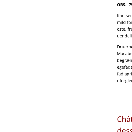
OBS.: 75
Kan ser
mild fo
oste, f
uendeli
Druerne
Macabeu
begræns
egefade
fadlagr
uforgle
Chât
dess