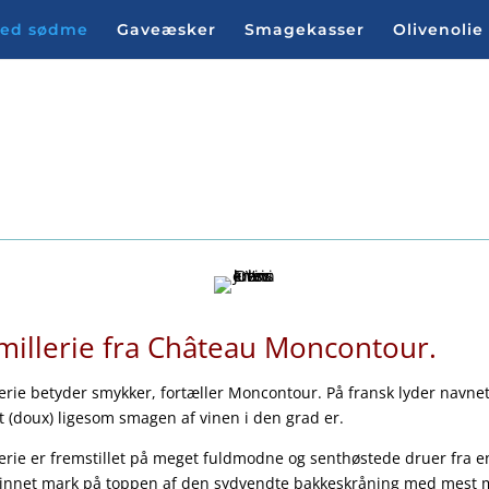
med sødme
Gaveæsker
Smagekasser
Olivenolie
d sødme, til dessertvine og meget, meg
millerie fra Château Moncontour.
lerie betyder smykker, fortæller Moncontour. På fransk lyder navne
t (doux) ligesom smagen af vinen i den grad er.
lerie er fremstillet på meget fuldmodne og senthøstede druer fra e
innet mark på toppen af den sydvendte bakkeskråning med mest 