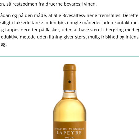
n, så restsødmen fra druerne bevares i vinen.
sådan og på den måde, at alle Rivesaltesvinene fremstilles. Derefter
køligt i lukkede tanke indendørs i nogle måneder uden kontakt me
 og tappes derefter på flasker, uden at have været i berøring med e
eduktive metode uden iltning giver størst mulig friskhed og intens
mag.