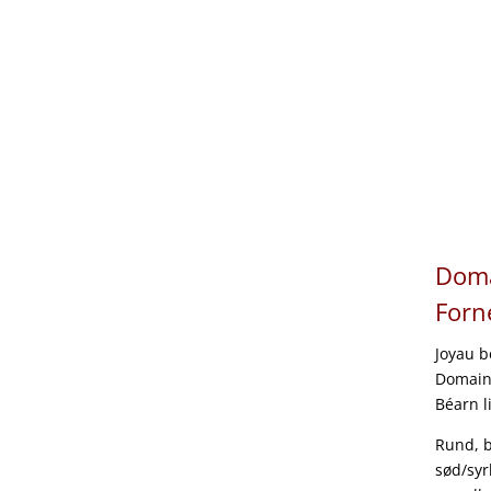
Doma
Forn
Joyau b
Domaine
Béarn l
Rund, b
sød/syr