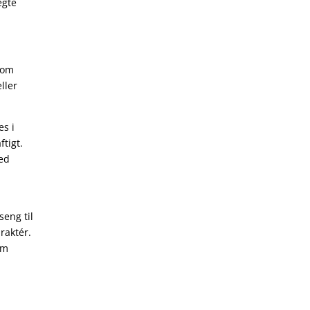
egte
 som
ller
es i
tigt.
ed
seng til
raktér.
om