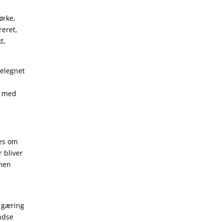
ørke,
reret,
t,
Velegnet
n med
ses om
r bliver
 men
t gæring
andse