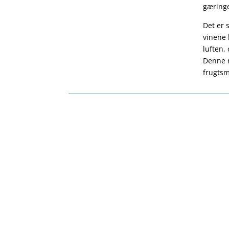
gæringe
Det er 
vinene 
luften,
Denne r
frugts