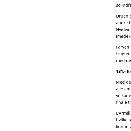
solindf
Druen e
andre h
Hvidvin
imødeko
Farven 
frugter
med den
131,- kr
Med den
alle an
velkoms
finale t
L’Armil
hvilket
kunne 