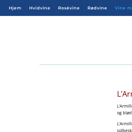
Hjem
Hvidvine
Rosévine
Rødvine
Vine 
Vine me
L’Ar
L’Armil
og blød
L’Armil
solbesk