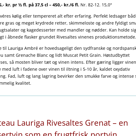
,- kr. pr ½ fl. på 37,5 cl – 450,- kr./6 fl.
Nr. 82-12. 15,0°
véres kølig eller tempereret alt efter erfaring. Perfekt ledsager både
ire gras og meget krydrede retter, skimmeloste og andre fyldigt s
rugtsalater og kagedesserter med mandler og nødder. Kan holde si
gt i åbnede flasker grundet Rivesaltes vinenes produktionsmetode
 til Lauriga Ambré er hovedsageligt den sydfranske og nordspans
 samt Grenache Blanc og lidt Muscat Petit Grain. Høstudbyttet
es, så mosten bliver tæt og vinen intens. Efter gæring ligger vine
 med luft i fadene over vinen til iltning i 5-10 år, kaldet oxydativ
ing. Fad, luft og lang lagring bevirker den smukke farve og intense
mmelig kvalitet.
eau Lauriga Rivesaltes Grenat – en
ertvin som en frugtfrisk portvin.