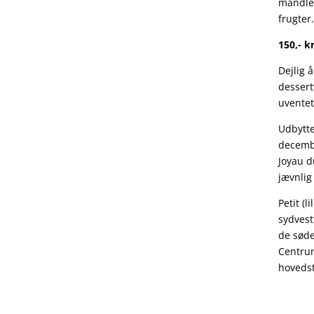
mandler
frugter
150,- kr
Dejlig å
dessert
uventet
Udbytte
decembe
Joyau 
jævnlig
Petit (
sydvest
de søde
Centru
hovedst