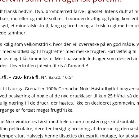
t fransk hedvin. Dyb, brombærrød farve i glasset. Intens duft af m
ær, moreller og milde solbær. I munden kraftig og fyldig, koncent
-sød, et mineralsk strejf, lang og bred smag af frisk frugt med smuk
de tanniner.
s kølig som velkomstdrik, hvor den vil overraske på en god måde. 
er med vildtkød og til frugtretter med mørke frugter. Fortræffelig til
e oste og blåskimmeloste. Mest passende ledsager som dessertvi
der. Uovertruffen julevin til ris à l’amande!
./fl. – 720,- kr./6 fl.
Nr. 82-20. 16,5°
 til Lauriga Grenat er 100% Grenache Noir. Høstudbyttet begræn
 ved beskæring af nogle af de nye drueklaser til kun 25 hl/ha, så de
lig næring til de druer, der høstes. Ikke en decideret gemmevin,
rgange er fortsat meget frugtfriske.
e Noir vinificeres først med hele druer i mosten og skindkontakt,
ion pelliculaire, derefter forsigtig presning af druerne og dernæs
 temperatur. Halvvejs henne tilsættes druesprit, mutage, for at st