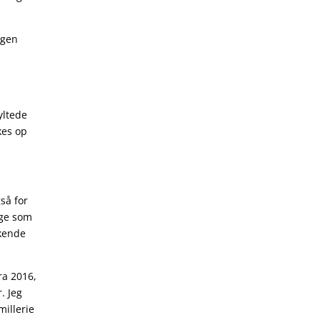
ngen
yltede
kes op
så for
nge som
skende
ra 2016,
r. Jeg
millerie