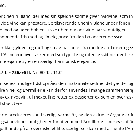
ald.
r Chenin Blanc, der med sin sjældne sødme giver hvidvine, som i
vide vine kan præstere. Se tilsvarende Chenin Blanc under fanen
e med og uden bobler. Disse Chenin Blanc vine har samtidig en
mmende friskhed og fin elegance fra den balancerende syre.
er klar gylden, og duft og smag har noter fra modne abrikoser og s
. L’Armillerie overrasker med sin typiske og intense sødme, der fris
 elegante syre i en særlig, harmonisk elegance.
./fl. – 786,-/6 fl.
Nr. 80-13. 11,0°
 senest mulige høst opnåes den maksimale sødme; det gælder og
dre vine, og L’Armillerie kan derfor anvendes i mange sammenhæ
t- og nydevin, til meget fine retter og desserter og som en overra
il vinelskere.
lerie produceres kun i særligt varme år, og den aktuelle årgang er f
 også bevidner muligheder for at gemme L’Armillerie
i snesevis af å
godt finde på
at overraske et lille, særligt selskab med at hente L’Ar