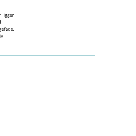
 ligger
d
gefade.
iv