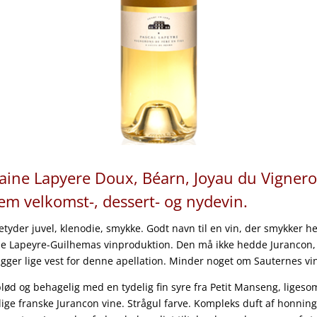
ine Lapyere Doux, Béarn, Joyau du Vignero
em velkomst-, dessert- og nydevin.
etyder juvel, klenodie, smykke. Godt navn til en vin, der smykker he
 Lapeyre-Guilhemas vinproduktion. Den må ikke hedde Jurancon, 
igger lige vest for denne apellation. Minder noget om Sauternes vi
lød og behagelig med en tydelig fin syre fra Petit Manseng, ligeso
lige franske Jurancon vine. Strågul farve. Kompleks duft af honning