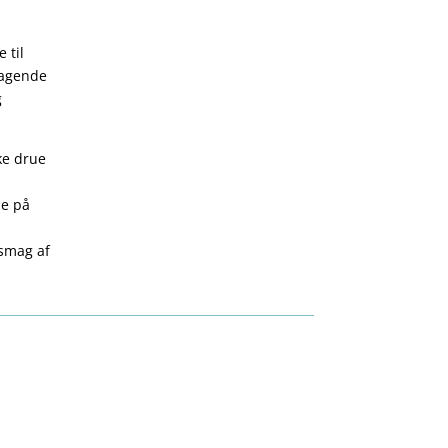
 til
magende
g
.
ke drue
ne på
 smag af