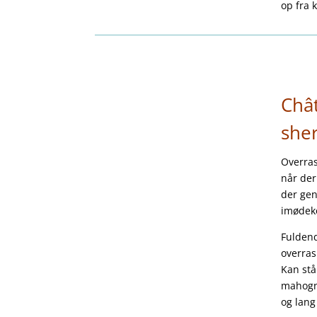
op fra 
Châ
sher
Overras
når der
der gen
imødeko
Fuldend
overras
Kan stå
mahogni
og lang