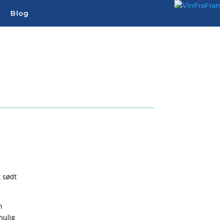
Blog
et mere.
t sødt
n
mulig