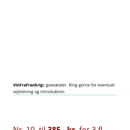
du selv ønsker.
Samme vin i gaveæskerne
præsenterer sig bedst og giver
muligheder for at smage vinen flere
gange.
Send din ordre i en mail eller ring, så
vi kan aftale nærmere. Efter
fakturering og betaling leverer jeg
snarest muligt under de aktuelle
betingelser.
VinFraFrankrig
s gaveæsker.
Ring gerne for eventuel
vejledning og introduktion.
Nr. 10, til
385,- kr
. for 3 fl