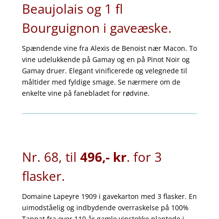
Beaujolais og 1 fl
Bourguignon i gaveæske.
Spændende vine fra Alexis de Benoist nær Macon. To
vine udelukkende på Gamay og en på Pinot Noir og
Gamay druer. Elegant vinificerede og velegnede til
måltider med fyldige smage. Se nærmere om de
enkelte vine på fanebladet for rødvine.
Nr. 68, til
496,- kr
. for 3
flasker.
Domaine Lapeyre 1909 i gavekarton med 3 flasker
. En
uimodståelig og indbydende overraskelse på 100%
Tannat fra over 110 år gamle vinstokke plantede i