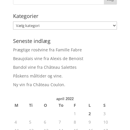
Kategorier
Kategorier
Seneste indlæg
Prægtige rosévine fra Famille Fabre
Beaujolais vine fra Alexis de Benoist
Bandol vine fra Château Salettes
Påskens måltider og vine.
Ny vin fra Château Coulon.
april 2022
M
Ti
O
To
F
L
S
1
2
3
4
5
6
7
8
9
10