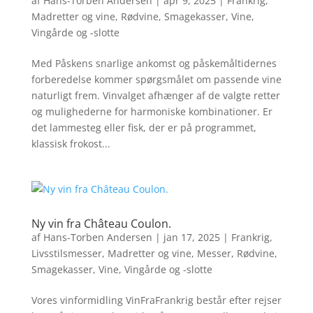
af
Hans-Torben Andersen
|
apr 9, 2025
|
Frankrig
,
Madretter og vine
,
Rødvine
,
Smagekasser
,
Vine
,
Vingårde og -slotte
Med Påskens snarlige ankomst og påskemåltidernes
forberedelse kommer spørgsmålet om passende vine
naturligt frem. Vinvalget afhænger af de valgte retter
og mulighederne for harmoniske kombinationer. Er
det lammesteg eller fisk, der er på programmet,
klassisk frokost...
Ny vin fra Château Coulon.
af
Hans-Torben Andersen
|
jan 17, 2025
|
Frankrig
,
Livsstilsmesser
,
Madretter og vine
,
Messer
,
Rødvine
,
Smagekasser
,
Vine
,
Vingårde og -slotte
Vores vinformidling VinFraFrankrig består efter rejser