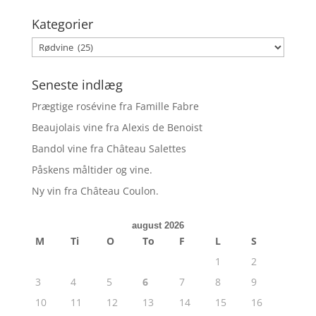
Kategorier
Kategorier
Seneste indlæg
Prægtige rosévine fra Famille Fabre
Beaujolais vine fra Alexis de Benoist
Bandol vine fra Château Salettes
Påskens måltider og vine.
Ny vin fra Château Coulon.
august 2026
M
Ti
O
To
F
L
S
1
2
3
4
5
6
7
8
9
10
11
12
13
14
15
16