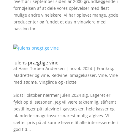
hvert år i september siden år 2000 grundlæggende i
fornøjelsen af at dele vores oplevelser med flest
mulige andre vinelskere. Vi har oplevet mange, gode
producenter og fundet et dusin vinavlere med
passion for...
Julens prægtige vine
af
Hans-Torben Andersen
|
nov 4, 2024
|
Frankrig
,
Madretter og vine
,
Rødvine
,
Smagekasser
,
Vine
,
Vine
med sødme
,
Vingårde og -slotte
Sidst i oktober nærmer Julen 2024 sig. Lageret er
fyldt op til sæsonen. Jeg vil være taknemlig, såfremt
bestillinger på julevine i gaveæsker, hele kasser og
blandede smagekasser snarest mulig afgives. Vi
sætter pris på at kunne levere til alle interesserede i
god tid...