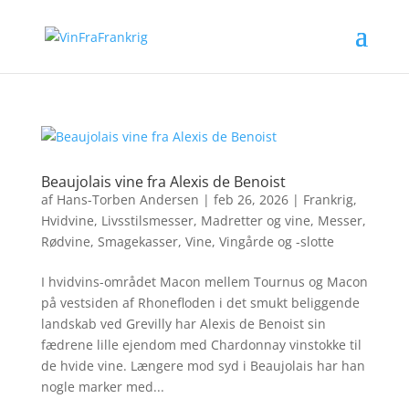
Beaujolais vine fra Alexis de Benoist
af
Hans-Torben Andersen
|
feb 26, 2026
|
Frankrig
,
Hvidvine
,
Livsstilsmesser
,
Madretter og vine
,
Messer
,
Rødvine
,
Smagekasser
,
Vine
,
Vingårde og -slotte
I hvidvins-området Macon mellem Tournus og Macon
på vestsiden af Rhonefloden i det smukt beliggende
landskab ved Grevilly har Alexis de Benoist sin
fædrene lille ejendom med Chardonnay vinstokke til
de hvide vine. Længere mod syd i Beaujolais har han
nogle marker med...