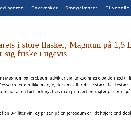
med sødme
Gaveæsker
Smagekasser
Olivenolie
arets i store flasker, Magnum på 1,5 
sig friske i ugevis.
r som Magnum og Jerobaum udvikler sig langsommere og dermed til l
. Desværre er der ikke mange, der anskaffer disse større flaskestørre
ære lidt af en forhindring, hvis man primært betragter priserne på
 en 3/4 liter vin, og prisen på en Jerobaum er lidt højere end dob