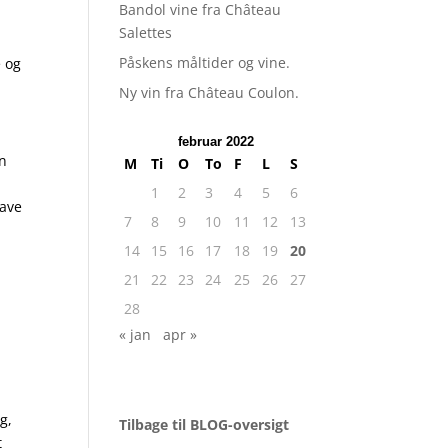
Bandol vine fra Château
Salettes
Påskens måltider og vine.
e og
Ny vin fra Château Coulon.
februar 2022
en
M
Ti
O
To
F
L
S
1
2
3
4
5
6
have
7
8
9
10
11
12
13
14
15
16
17
18
19
20
21
22
23
24
25
26
27
28
« jan
apr »
g,
Tilbage til BLOG-oversigt
t