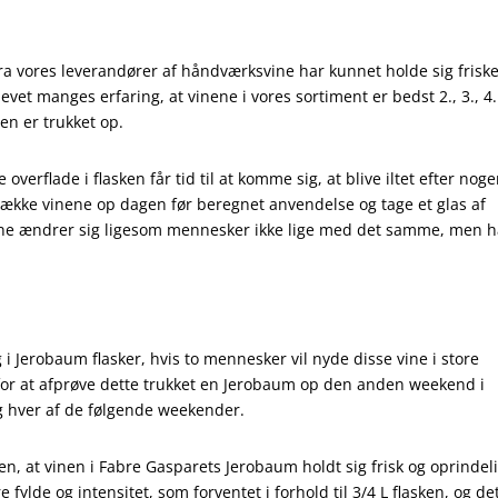
ra vores leverandører af håndværksvine har kunnet holde sig frisk
evet manges erfaring, at vinene i vores sortiment er bedst 2., 3., 4.
en er trukket op.
overflade i flasken får tid til at komme sig, at blive iltet efter nog
 trække vinene op dagen før beregnet anvendelse og tage et glas af
ke. Vine ændrer sig ligesom mennesker ikke lige med det samme, men 
 Jerobaum flasker, hvis to mennesker vil nyde disse vine i store
r for at afprøve dette trukket en Jerobaum op den anden weekend i
og hver af de følgende weekender.
en, at vinen i Fabre Gasparets Jerobaum holdt sig frisk og oprindeli
ylde og intensitet, som forventet i forhold til 3/4 L flasken, og de