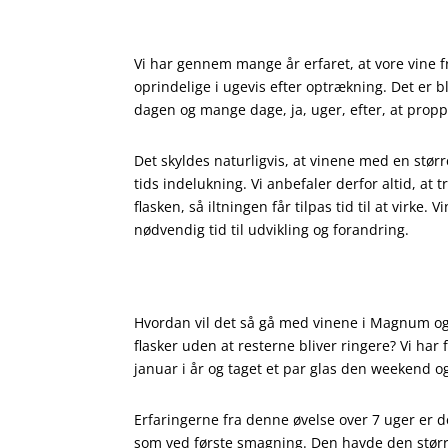
Vi har gennem mange år erfaret, at vore vine f
oprindelige i ugevis efter optrækning. Det er bl
dagen og mange dage, ja, uger, efter, at propp
Det skyldes naturligvis, at vinene med en større 
tids indelukning. Vi anbefaler derfor altid, at
flasken, så iltningen får tilpas tid til at vir
nødvendig tid til udvikling og forandring.
Hvordan vil det så gå med vinene i Magnum og i
flasker uden at resterne bliver ringere? Vi ha
januar i år og taget et par glas den weekend 
Erfaringerne fra denne øvelse over 7 uger er d
som ved første smagning. Den havde den større f