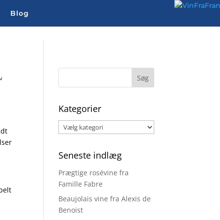
Blog
L
Kategorier
Kategorier
idt
lser
Seneste indlæg
Prægtige rosévine fra
Famille Fabre
belt
Beaujolais vine fra Alexis de
Benoist