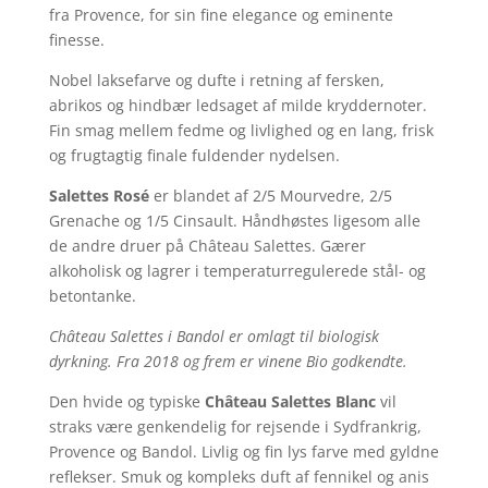
fra Provence, for sin fine elegance og eminente
finesse.
Nobel laksefarve og dufte i retning af fersken,
abrikos og hindbær ledsaget af milde kryddernoter.
Fin smag mellem fedme og livlighed og en lang, frisk
og frugtagtig finale fuldender nydelsen.
Salettes Rosé
er blandet af 2/5 Mourvedre, 2/5
Grenache og 1/5 Cinsault. Håndhøstes ligesom alle
de andre druer på Château Salettes. Gærer
alkoholisk og lagrer i temperaturregulerede stål- og
betontanke.
Château Salettes i Bandol er omlagt til biologisk
dyrkning. Fra 2018 og frem er vinene Bio godkendte.
Den hvide og typiske
Château Salettes Blanc
vil
straks være genkendelig for rejsende i Sydfrankrig,
Provence og Bandol. Livlig og fin lys farve med gyldne
reflekser. Smuk og kompleks duft af fennikel og anis