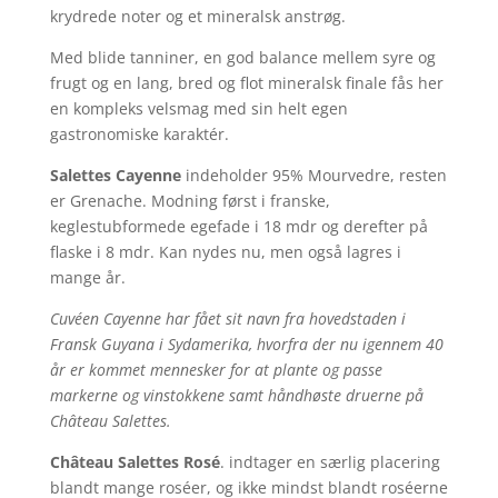
krydrede noter og et mineralsk anstrøg.
Med blide tanniner, en god balance mellem syre og
frugt og en lang, bred og flot mineralsk finale fås her
en kompleks velsmag med sin helt egen
gastronomiske karaktér.
Salettes Cayenne
indeholder 95% Mourvedre, resten
er Grenache. Modning først i franske,
keglestubformede egefade i 18 mdr og derefter på
flaske i 8 mdr. Kan nydes nu, men også lagres i
mange år.
Cuvéen Cayenne har fået sit navn fra hovedstaden i
Fransk Guyana i Sydamerika, hvorfra der nu igennem 40
år er kommet mennesker for at plante og passe
markerne og vinstokkene samt håndhøste druerne på
Château Salettes.
Château Salettes Rosé
. indtager en særlig placering
blandt mange roséer, og ikke mindst blandt roséerne