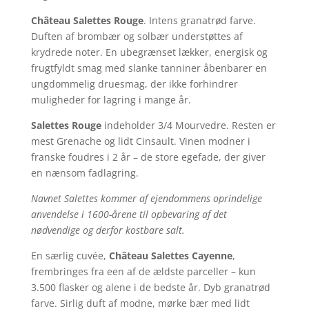
Château Salettes Rouge
. Intens granatrød farve.
Duften af brombær og solbær understøttes af
krydrede noter. En ubegrænset lækker, energisk og
frugtfyldt smag med slanke tanniner åbenbarer en
ungdommelig druesmag, der ikke forhindrer
muligheder for lagring i mange år.
Salettes Rouge
indeholder 3/4 Mourvedre. Resten er
mest Grenache og lidt Cinsault. Vinen modner i
franske foudres i 2 år – de store egefade, der giver
en nænsom fadlagring.
Navnet Salettes kommer af ejendommens oprindelige
anvendelse i 1600-årene til opbevaring af det
nødvendige og derfor kostbare salt.
En særlig cuvée,
Château Salettes Cayenne
,
frembringes fra een af de ældste parceller – kun
3.500 flasker og alene i de bedste år. Dyb granatrød
farve. Sirlig duft af modne, mørke bær med lidt