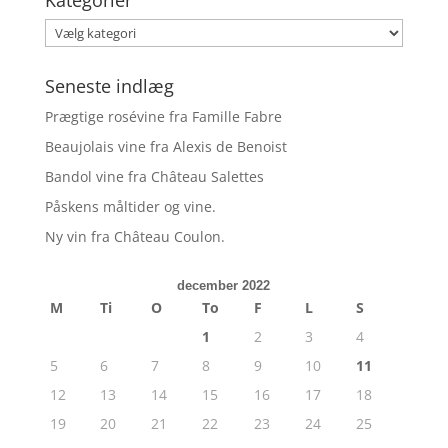
Kategorier
Kategorier
Seneste indlæg
Prægtige rosévine fra Famille Fabre
Beaujolais vine fra Alexis de Benoist
Bandol vine fra Château Salettes
Påskens måltider og vine.
Ny vin fra Château Coulon.
december 2022
M
Ti
O
To
F
L
S
1
2
3
4
5
6
7
8
9
10
11
12
13
14
15
16
17
18
19
20
21
22
23
24
25